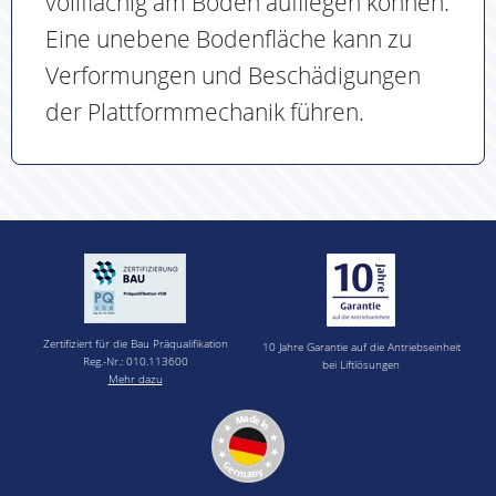
vollflächig am Boden aufliegen können.
Eine unebene Bodenfläche kann zu
Verformungen und Beschädigungen
der Plattformmechanik führen.
Zertifiziert für die Bau Präqualifikation
10 Jahre Garantie auf die Antriebseinheit
Reg.-Nr.: 010.113600
bei Liftlösungen
Mehr dazu