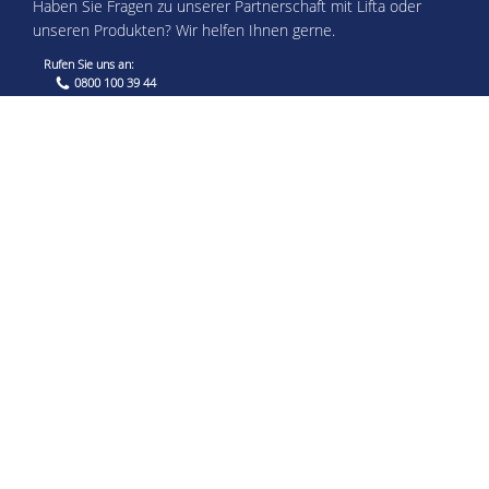
Haben Sie Fragen zu unserer Partnerschaft mit Lifta oder
unseren Produkten? Wir helfen Ihnen gerne.
Rufen Sie uns an:
0800 100 39 44
Lifta Plattformlifte
Lifta Hublifte
Lifta Hauslifte
Service
Über Uns
Architekten & Planer
Kontakt
© 2026 | sani-trans GmbH