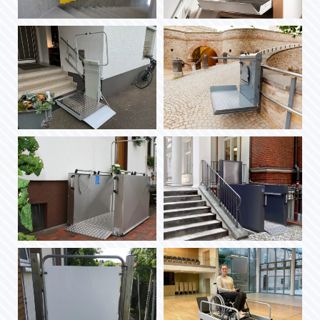
Plateau Linea in einem
sani-trans Plattformlift
knalligen Gelb
Plateau Linea auf
schmaler Treppe
sani-trans Plattformlift
sani-trans Plattformlift
Plateau Linea
für Barrierefreiheit im
Einbaubeispiel
öffentlichen Raum
sani-trans
Ein Hublift von sani-
Hubliftmodell Vertico
trans aus Metall hebt
Klassiko (Außenansicht)
Personen oder
Rollstühle von einem