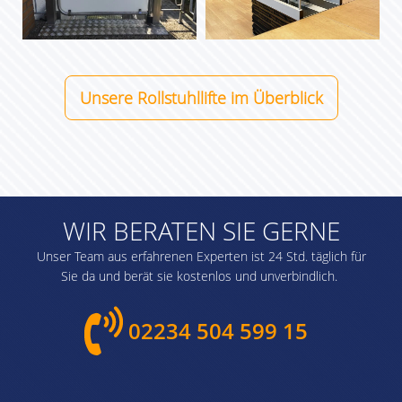
tieferliegenden Bereich
auf das Eingangsniveau
Ein Hublift von sani-
Standardausführung
eines Gebäudes mit
trans mit einer Glastür
obere Haltestelle
Klinkerfassade, um
Unsere Rollstuhllifte im Überblick
steht vor einem
barrierefreien Zugang
Hauseingang und ist
zu ermöglichen.
bereit für die Nutzung,
um barrierefreien
Zugang zu
WIR BERATEN SIE GERNE
ermöglichen; im
Unser Team aus erfahrenen Experten ist 24 Std. täglich für
Hintergrund befindet
Sie da und berät sie kostenlos und unverbindlich.
sich ein Gartenweg.
02234 504 599 15