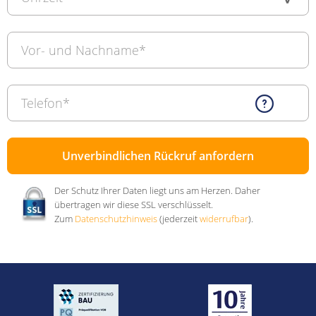
Vor- und Nachname*
Telefon*
Der Schutz Ihrer Daten liegt uns am Herzen. Daher
übertragen wir diese SSL verschlüsselt.
Zum
Datenschutzhinweis
(jederzeit
widerrufbar
).