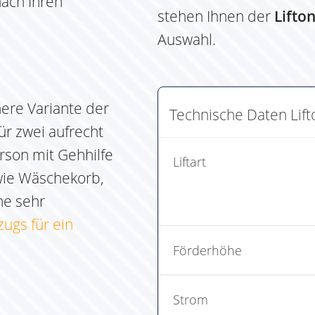
nach Ihren
stehen Ihnen der
Lifto
Auswahl.
nere Variante der
Technische Daten Lif
ür zwei aufrecht
rson mit Gehhilfe
Liftart
wie Wäschekorb,
ne sehr
zugs für ein
Förderhöhe
Strom