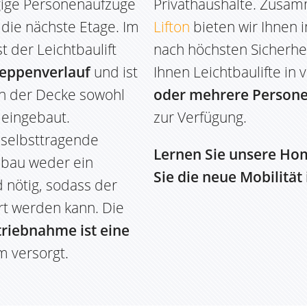
ngige Personenaufzüge
Privathaushalte. Zusa
 die nächste Etage. Im
Lifton
bieten wir Ihnen 
t der Leichtbaulift
nach höchsten Sicherhe
eppenverlauf
und ist
Ihnen Leichtbaulifte i
in der Decke sowohl
oder mehrere Personen
 eingebaut.
zur Verfügung.
e selbsttragende
Lernen Sie unsere Ho
inbau weder ein
Sie die neue Mobilität
 nötig, sodass der
rt werden kann. Die
triebnahme ist eine
om versorgt.