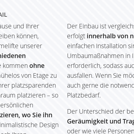
AIL
hause und Ihrer
Der Einbau ist vergleic
eiben können,
erfolgt
innerhalb von n
omelifte unserer
einfachen Installation s
chiedenen
Umbaumaßnahmen in Ih
lle kommen
ohne
erforderlich, sodass a
ühelos von Etage zu
ausfallen. Wenn Sie mö
 ihrer platzsparenden
auch gerne die notwend
raum platzieren – so
Platzbedarf.
persönlichen
Der Unterschied der beid
zieren, wo Sie ihn
Geräumigkeit und Trag
nimalistische Design
oder wie viele Personen