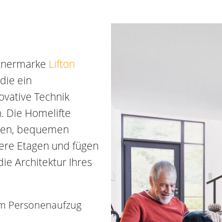
rtnermarke
Lifton
die ein
vative Technik
. Die Homelifte
eren, bequemen
ere Etagen und fügen
ie Architektur Ihres
 im Personenaufzug